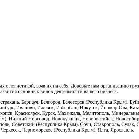
х с логистикой, взяв их на себя. Доверьте нам организацию груз
развития основных видов деятельности вашего бизнеса.
трахань, Барнаул, Белгород, Белогорск (Республика Крым), Буй
инбург, Иваново, Ижевск, Избербаш, Иркутск, Йошкар-Ола, Каза
екопск, Красноярск, Курск, Махачкала, Мелитополь, Минеральн
), Нижний Новгород, Новокузнецк, Новороссийск, Новосибирск
поль, Советский (Республика Крым), Сочи, Ставрополь, Судак, С
Черкесск, Черноморское (Республика Крым), Ялта, Ярославль.