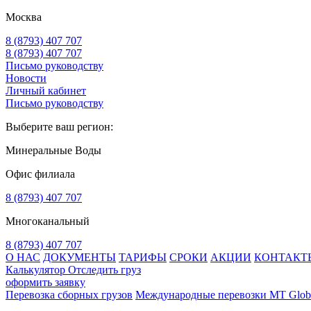
Москва
8 (8793) 407 707
8 (8793) 407 707
Письмо руководству
Новости
Личный кабинет
Письмо руководству
Выберите ваш регион:
Минеральные Воды
Офис филиала
8 (8793) 407 707
Многоканальный
8 (8793) 407 707
О НАС
ДОКУМЕНТЫ
ТАРИФЫ
СРОКИ
АКЦИИ
КОНТАКТ
Калькулятор
Отследить груз
оформить заявку
Перевозка сборных грузов
Международные перевозки MT Glob