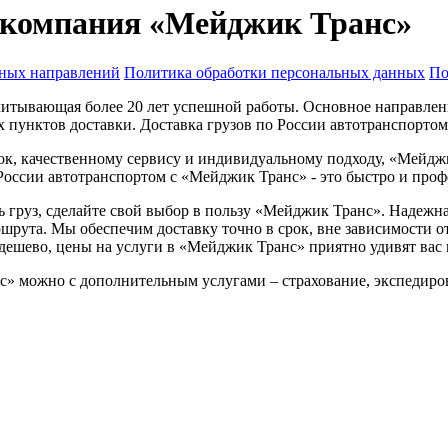
 компания «Мейджик Транс»
ных направлений
Политика обработки персональных данных
По
тывающая более 20 лет успешной работы. Основное направление
ых пунктов доставки. Доставка грузов по России автотранспорт
ок, качественному сервису и индивидуальному подходу, «Мейдж
России автотранспортом с «Мейджик Транс» - это быстро и проф
ь груз, сделайте свой выбор в пользу «Мейджик Транс». Надежн
рута. Мы обеспечим доставку точно в срок, вне зависимости от
дешево, цены на услуги в «Мейджик Транс» приятно удивят вас 
 можно с дополнительным услугами – страхование, экспедирова