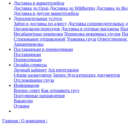
Доставка в маркетплейсы
Доставка до Ozon
Доставка до Wildberries
Доставка до Ян
Доставка в другие маркетплейсы
Дополнительные услуги
Забор и доставка по адресу
Доставка сопроводительных 
Организация переездов
Доставка в сетевые магазины
Нал
Негабаритные перевозки
Перевозка режимных грузов
Пе
Страхование отправлений
Упаковка груза
Ответственное
Авиаперевозка
Поставщикам и перевозчикам
Поставщикам
Перевозчикам
Онлайн-сервисы
Личный кабинет
Api интеграция
I-frame калькулятор
Запрос бухгалтерских документов
Отслеживание груза
Информация
Вопрос ответ
Как отправить груз
Популярные направления
Вакансии
Отзывы
Главная /
О компании /