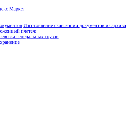
декс Маркет
документов
Изготовление скан-копий документов из архива
оженный платеж
ревозка генеральных грузов
 хранение